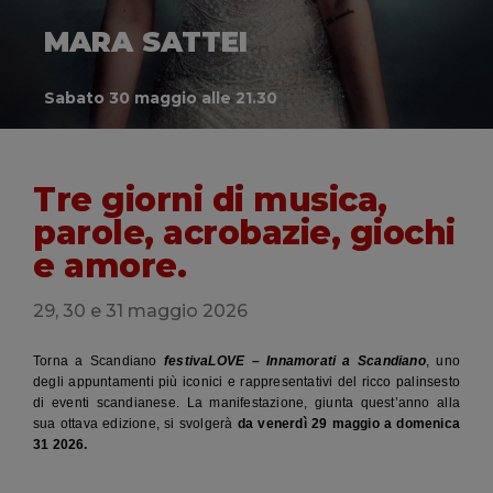
STEFANO MASSINI
STEFANO MASSINI
STEFANO MASSINI
DARDUST
MARA SATTEI
DARDUST
MARA SATTEI
DARDUST
MARA SATTEI
Domenica 31 maggio alle 21.30,
Domenica 31 maggio alle 21.30,
Domenica 31 maggio alle 21.30,
biglietti su
biglietti su
biglietti su
Venerdì 29 Maggio alle 21.30
Sabato 30 maggio alle 21.30
Vivaticket
Venerdì 29 Maggio alle 21.30
Sabato 30 maggio alle 21.30
Vivaticket
Venerdì 29 Maggio alle 21.30
Sabato 30 maggio alle 21.30
Vivaticket
e c/o Cinema Teatro Boiardo
e c/o Cinema Teatro Boiardo
e c/o Cinema Teatro Boiardo
Tre giorni di musica,
parole, acrobazie, giochi
e amore.
29, 30 e 31 maggio 2026
Torna a Scandiano
festivaLOVE – Innamorati a Scandiano
, uno
degli appuntamenti più iconici e rappresentativi del ricco palinsesto
di eventi scandianese. La manifestazione, giunta quest’anno alla
sua ottava edizione, si svolgerà
da venerdì 29 maggio a domenica
31 2026.