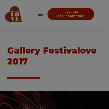
In ascolto
dell'Innamorato
Gallery Festivalove
2017